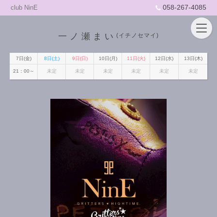
058-267-4085
club NinE
一ノ瀬まい
(イチノセマイ)
7日(金)
8日(土)
9日(日)
10日(月)
11日(火)
12日(水)
13日(木)
21：00～
未定
未定
未定
未定
未定
未定