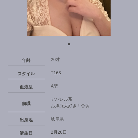
◆
20才
年齢
T163
スタイル
A型
血液型
アパレル系
前職
お洋服大好き！🌼🌼
岐阜県
出身地
2月20日
誕生日