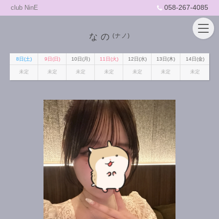
058-267-4085
club NinE
なの
(ナノ)
8日(土)
9日(日)
10日(月)
11日(火)
12日(水)
13日(木)
14日(金)
未定
未定
未定
未定
未定
未定
未定