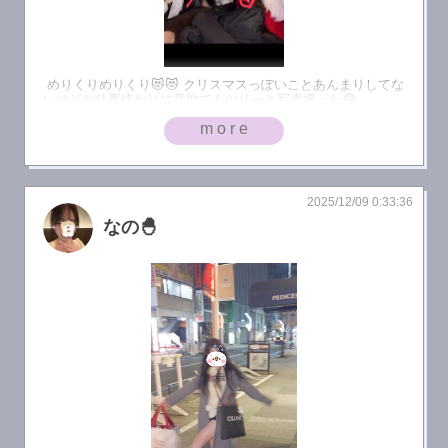
めりくりめりくり😻😻 クリスマスっぽいことあんまりしてな
いけどお仕事終わりに意地でもツリーと写真撮った😂
more
2025/12/09 0:33:36
なの🐣