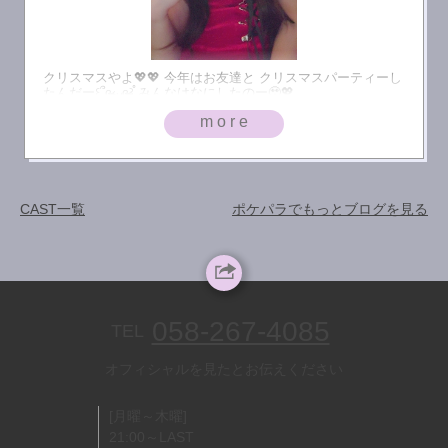
クリスマスやよ💖💖 今年はお友達と クリスマスパーティーし
たんだー꒰՞ɞ̴̶̷̥⩊ɞ̴̶̷̥꒱֯ みんなはなにしたのー🥹💖
more
CAST一覧
ポケパラでもっとブログを見る
058-267-4085
TEL
オフィシャルを見たとお伝えください
[月曜～木曜]
21:00～LAST