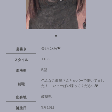
◆
会いにkite💖
肩書き
T153
スタイル
B型
血液型
色んなご飯屋さんとかバーで働いてまし
前職
た！！ いっーぱい喋ってください💖
岐阜県
出身地
9月16日
誕生日