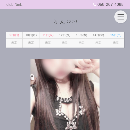
058-267-4085
club NinE
らん
(ラン)
9日(日)
10日(月)
11日(火)
12日(水)
13日(木)
14日(金)
15日(土)
未定
未定
未定
未定
未定
未定
未定