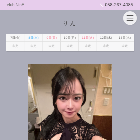
058-267-4085
club NinE
りん
7日(金)
8日(土)
9日(日)
10日(月)
11日(火)
12日(水)
13日(木)
未定
未定
未定
未定
未定
未定
未定