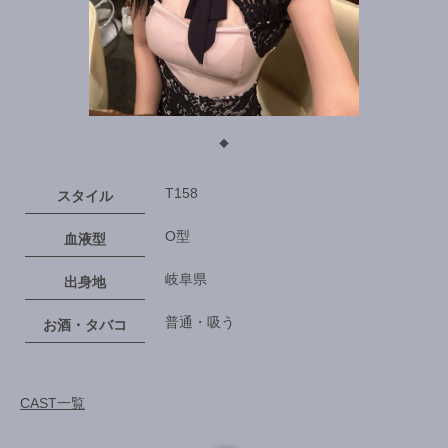
◆
T158
スタイル
O型
血液型
岐阜県
出身地
普通・吸う
お酒・タバコ
CAST一覧