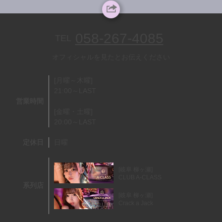
058-267-4085
TEL
オフィシャルを見たとお伝えください
[月曜～木曜]
21:00～LAST
営業時間
[金曜・土曜]
20:00～LAST
定休日
日曜
[岐阜 柳ヶ瀬]
CLUB A-CLASS
系列店
[岐阜 柳ヶ瀬]
Crack a Jack