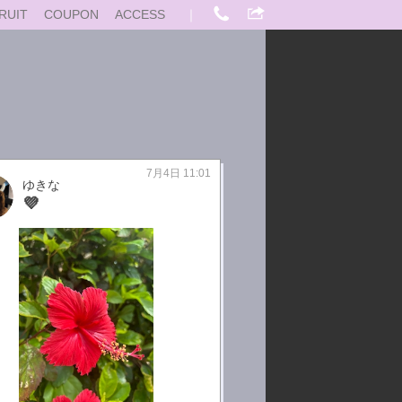
RUIT
COUPON
ACCESS
｜
7月4日 11:01
ゆきな
💜