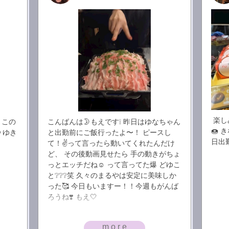
楽し
 この
こんばんは🌛もえです❕ 昨日はゆなちゃん
🍩
 ゆき
と出勤前にご飯行ったよ〜！ ピースし
日出勤
て！✌️って言ったら動いてくれたんだけ
ど、 その後動画見せたら 手の動きがちょ
っとエッチだね☺️ って言ってた爆 どゆこ
と❔❔❔笑 久々のまるやは安定に美味しか
った🥰 今日もいますー！！今週もがんば
ろうね❣️ もえ🤍
more