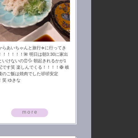
からあいちゃんと旅行✈️に行ってき
！！！！！🌺 明日は朝3:30に家出
といけないの⏰💦 朝起きれるかが1
配です笑 楽しんでくる！！！！🛟 岐
後のご飯は焼肉でした🤣🤣安定
！笑 ゆきな
more