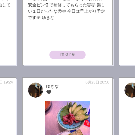
勤して
安全ピン🧷で補修してもらった🤣🤣 楽し
い１日だったな🥹🫶 今日は早上がり予定
です🌱 ゆきな
more
日 19:24
6月23日 20:50
ゆきな
🤎