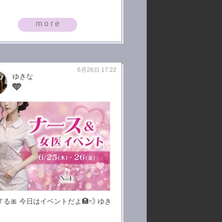
more
6月26日 17:22
ゆきな
🩵
る🎀 今日はイベントだよ🏥💨 ゆき