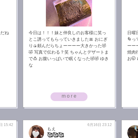
いだね
今日は！！！妹と仲良しのお客様に笑っ
日曜
とこ誘ってもらっていきました🎀 おにぎ
🌀っ
り🍙頼んだらちょーーーー大きかった🤣
ーー
🤣 写真で伝わる？笑 ちゃんとデザートま
焼肉行
で🍮 お腹いっぱいで眠くなった🤣🤣 ゆき
お🤭
な
more
日 15:42
6月16日 23:12
もえ
🥰🥰🥰