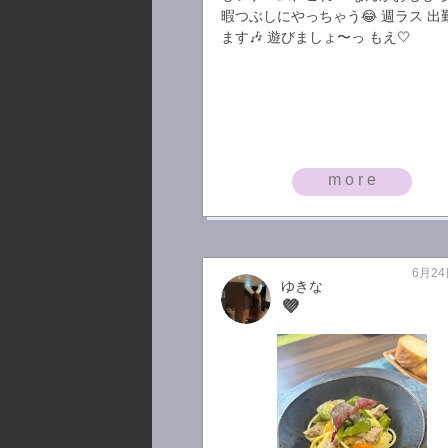
暇つぶしにやっちゃう😂 週ラス 出
ます🎶 遊びましょ〜っ もえ🤍
more
6月24
ゆきな
💜