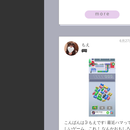
more
6月27
もえ
🚌
こんばんは🌛もえです❕ 最近ハマっ
しいゲーム、これ！ なんかおもし