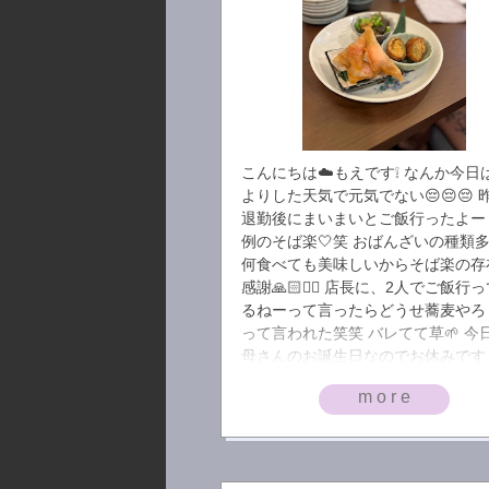
こんにちは☁️もえです❕ なんか今日
よりした天気で元気でない😔😔😔 
退勤後にまいまいとご飯行ったよー
例のそば楽🤍笑 おばんざいの種類
何食べても美味しいからそば楽の存
感謝🙏🏻🙂‍↕️ 店長に、2人でご飯行
るねーって言ったらどうせ蕎麦やろ？
って言われた笑笑 バレてて草🌱‬‪ 今
母さんのお誕生日なのでお休みです
家でお祝いするぞ〜🎂 最近ケーキ
more
だから食べれるのうれしい😸✨(買
自分 笑) 今週も折り返し！！！週末
がんばろー❕❕❕ もえ🤍