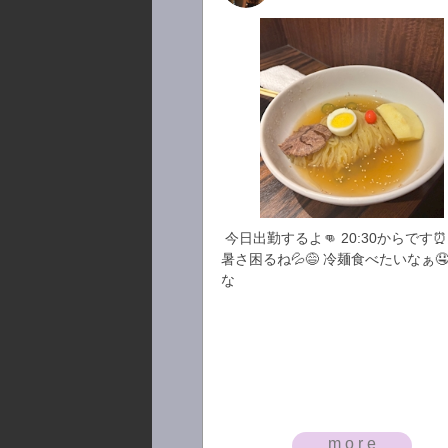
今日出勤するよ👊 20:30からです⏰
暑さ困るね💦😅 冷麺食べたいなぁ🤤
な
more