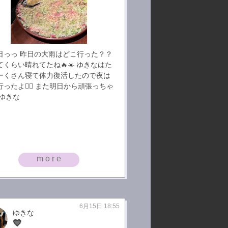
日っっ 昨日の大雨はどこ行った？？
てくらい晴れてたね🔥☀️ ゆきなはた
ーくさん寝て体力復活したので夜は
ったよ🧚‍♀️ また明日から頑張っちゃ
 ゆきな
more
6月15日 18:55
ゆきな
💙