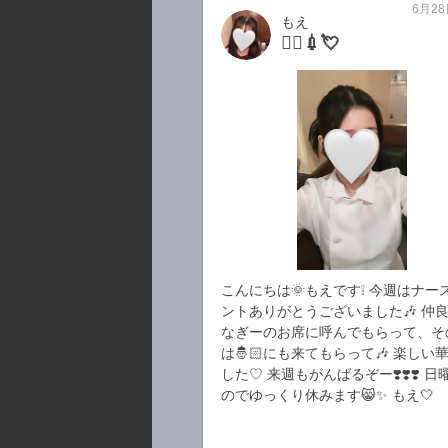
6月28
もえ
👩‍⚕️💉💘
こんにちは🌞もえです❕ 今週はナー
ントありがとうございました🎶 仲
なぎーのお席に呼んでもらって、そ
は🤴🏻にも来てもらって🎶 楽しい
した♡ 来週もがんばるぞー❣️❣️❣️ 日
のでゆっくり休みます😸✨ もえ🤍