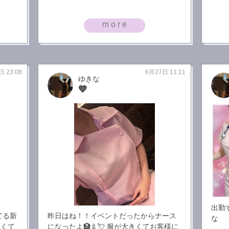
more
日 23:08
6月27日 11:11
ゆきな
💙
出勤す
てる新
昨日はね！！イベントだったからナース
な
ろくて
になったよ🏥💉💘 服が大きくてお客様に