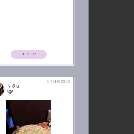
more
6月21日 23:10
ゆきな
🩷