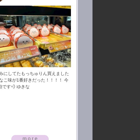
みにしてたもっちゅりん買えました
 きなこ味が1番好きだった！！！！ 今
です💨 ゆきな
more