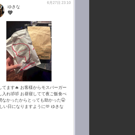
6月27日 23:10
ゆきな
💚
してます🔥 お客様からモスバーガー
し入れ🤣🤣 お昼寝してて夜ご飯食べ
間なかったからとっても助かった🤫
楽しい日になりますように🫶 ゆきな