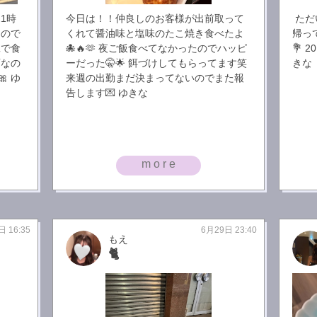
21時
今日は！！仲良しのお客様が出前取って
ただ
なので
くれて醤油味と塩味のたこ焼き食べたよ
帰っ
縄で食
🐙🔥🫶 夜ご飯食べてなかったのでハッピ
💐 
雨なの
ーだった🤫🌟 餌づけしてもらってます笑
きな
 ゆ
来週の出勤まだ決まってないのでまた報
告します💌 ゆきな
more
日 16:35
6月29日 23:40
もえ
🐈