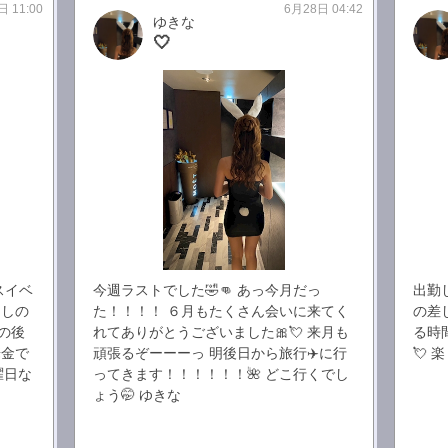
日 11:00
6月28日 04:42
ゆきな
🤍
スイベ
今週ラストでした🤣👊 あっ今月だっ
出勤
良しの
た！！！！ ６月もたくさん会いに来てく
の差
の後
れてありがとうございました🎀💘 来月も
る時
華金で
頑張るぞーーーっ 明後日から旅行✈️に行
💘 
曜日な
ってきます！！！！！！🌺 どこ行くでし
ょう🤭 ゆきな