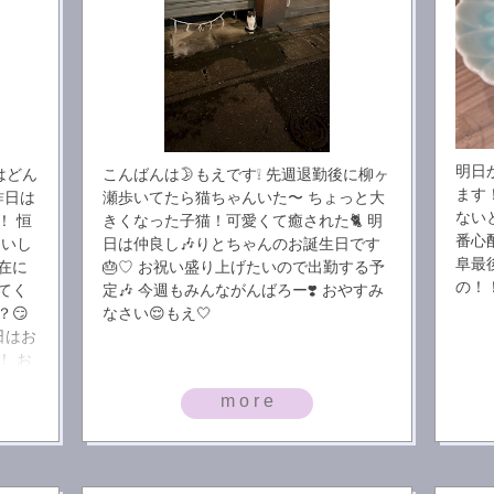
明日
はどん
こんばんは🌛もえです❕ 先週退勤後に柳ヶ
ます！
昨日は
瀬歩いてたら猫ちゃんいた〜 ちょっと大
ない
！ 恒
きくなった子猫！可愛くて癒された🐈 明
番心
多いし
日は仲良し🎶りとちゃんのお誕生日です
阜最
在に
🎂♡ お祝い盛り上げたいので出勤する予
の！
ってく
定🎶 今週もみんながんばろー❣️ おやすみ
😏
なさい😌もえ🤍
日はお
！ お
欲強め
more
うのは
まで