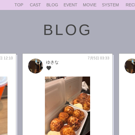
TOP
CAST
BLOG
EVENT
MOVIE
SYSTEM
REC
BLOG
日 12:10
7月5日 03:33
ゆきな
🤎