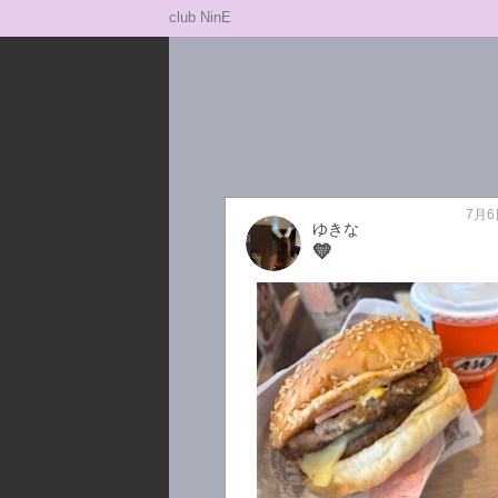
club NinE
7月6
ゆきな
💛