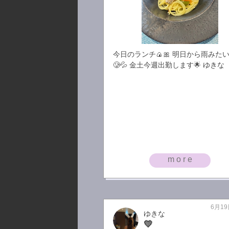
今日のランチ🍙🎀 明日から雨みた
🥲💦 金土今週出勤します🌟 ゆきな
more
6月19
ゆきな
💛