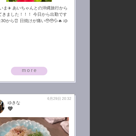
いま✈️ あいちゃんとの沖縄旅行から
てきました！！！ 今日から出勤です
20:30から⏰ 日焼けが痛い🥹🥹💦🔥 ゆ
more
6月29日 20:32
ゆきな
💚