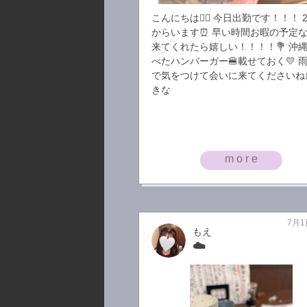
こんにちは🧚‍♀️ 今日出勤です！！！ 
からいます⏰ 早い時間お暇の予定
来てくれたら嬉しい！！！！💐 沖
べたハンバーガー🍔載せておく💛 
で気をつけて会いに来てくださいね
きな
more
7月1
もえ
☁️